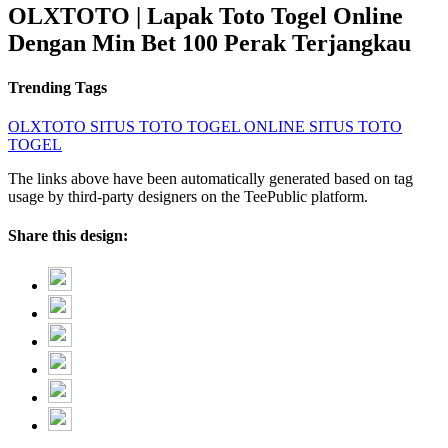
OLXTOTO | Lapak Toto Togel Online
Dengan Min Bet 100 Perak Terjangkau
Trending Tags
OLXTOTO
SITUS TOTO
TOGEL ONLINE
SITUS TOTO
TOGEL
The links above have been automatically generated based on tag
usage by third-party designers on the TeePublic platform.
Share this design: