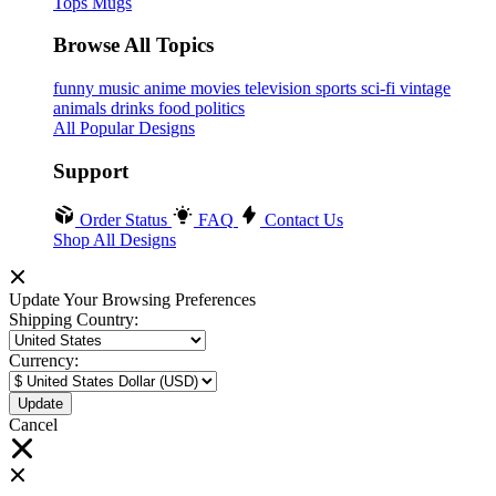
Tops
Mugs
Browse All Topics
funny
music
anime
movies
television
sports
sci-fi
vintage
animals
drinks
food
politics
All Popular Designs
Support
Order Status
FAQ
Contact Us
Shop All Designs
Update Your Browsing Preferences
Shipping Country:
Currency:
Cancel