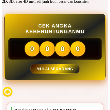
2D, 3D, atau 4D menjadi jauh lebih besar dan konsisten.
CEK ANGKA
KEBERUNTUNGANMU
0
0
0
0
MULAI SEKARANG