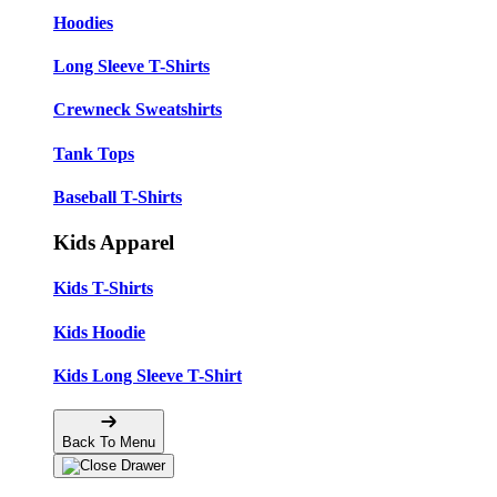
Hoodies
Long Sleeve T-Shirts
Crewneck Sweatshirts
Tank Tops
Baseball T-Shirts
Kids Apparel
Kids T-Shirts
Kids Hoodie
Kids Long Sleeve T-Shirt
Back To Menu