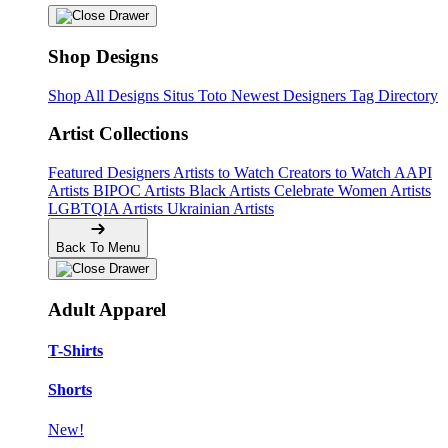
Shop Designs
Shop All Designs
Situs Toto
Newest Designers
Tag Directory
Artist Collections
Featured Designers
Artists to Watch
Creators to Watch
AAPI
Artists
BIPOC Artists
Black Artists
Celebrate Women Artists
LGBTQIA Artists
Ukrainian Artists
Back To Menu
Adult Apparel
T-Shirts
Shorts
New!