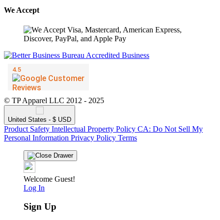
We Accept
© TP Apparel LLC 2012 - 2025
United States - $ USD
Product Safety
Intellectual Property Policy
CA: Do Not Sell My
Personal Information
Privacy Policy
Terms
Welcome Guest!
Log In
Sign Up