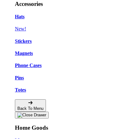
Accessories
Hats
New!
Stickers
Magnets
Phone Cases
Pins
Totes
Back To Menu
Home Goods