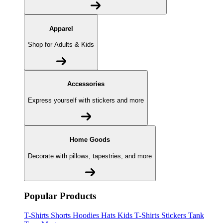
Apparel
Shop for Adults & Kids
Accessories
Express yourself with stickers and more
Home Goods
Decorate with pillows, tapestries, and more
Popular Products
T-Shirts
Shorts
Hoodies
Hats
Kids T-Shirts
Stickers
Tank