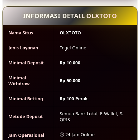
Customer Service yang siap membantu Anda kapan
saja.
INFORMASI DETAIL OLXTOTO
Nama Situs
OLXTOTO
Jenis Layanan
Togel Online
Minimal Deposit
Rp 10.000
Minimal
Rp 50.000
Withdraw
Minimal Betting
Rp 100 Perak
Semua Bank Lokal, E-Wallet, &
Metode Deposit
QRIS
🕒 24 Jam Online
Jam Operasional